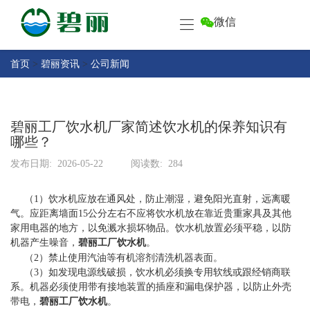
微信
首
页
产
首页
>
碧丽资讯
>
公司新闻
品
中
关
心
于
碧丽工厂饮水机厂家简述饮水机的保养知识有
碧
哪些？
客
丽
户
发布日期:
2026-05-22
阅读数:
284
中
售
心
（1）饮水机应放在通风处，防止潮湿，避免阳光直射，远离暖
后
气。应距离墙面15公分左右不应将饮水机放在靠近贵重家具及其他
服
碧
家用电器的地方，以免溅水损坏物品。饮水机放置必须平稳，以防
务
机器产生噪音，
碧丽工厂饮水机
。
丽
（2）禁止使用汽油等有机溶剂清洗机器表面。
资
联
（3）如发现电源线破损，饮水机必须换专用软线或跟经销商联
讯
系
系。机器必须使用带有接地装置的插座和漏电保护器，以防止外壳
带电，
碧丽工厂饮水机
。
碧