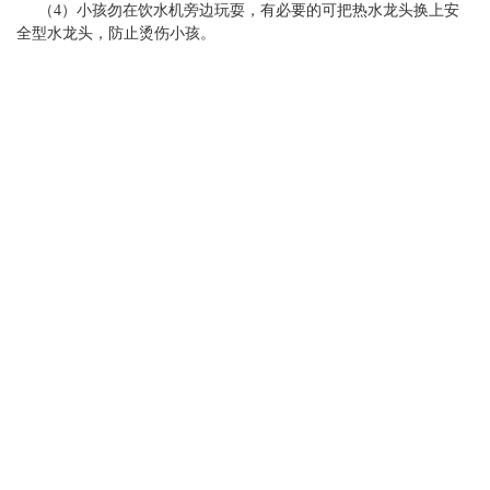
（4）小孩勿在饮水机旁边玩耍，有必要的可把热水龙头换上安
丽
全型水龙头，防止烫伤小孩。