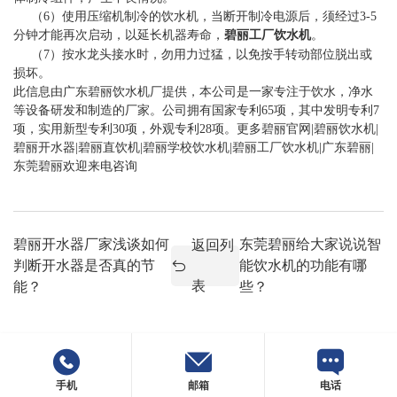
（6）使用压缩机制冷的饮水机，当断开制冷电源后，须经过3-5
分钟才能再次启动，以延长机器寿命，
碧丽工厂饮水机
。
（7）按水龙头接水时，勿用力过猛，以免按手转动部位脱出或
损坏。
此信息由广东碧丽饮水机厂提供，本公司是一家专注于饮水，净水
等设备研发和制造的厂家。公司拥有国家专利65项，其中发明专利7
项，实用新型专利30项，外观专利28项。更多碧丽官网|碧丽饮水机|
碧丽开水器|碧丽直饮机|碧丽学校饮水机|碧丽工厂饮水机|广东碧丽|
东莞碧丽欢迎来电咨询
碧丽开水器厂家浅谈如何
东莞碧丽给大家说说智
返回列
判断开水器是否真的节
能饮水机的功能有哪
表
能？
些？
手机
邮箱
电话