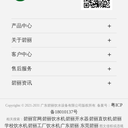
产品中心
关于碧丽
客户中心
售后服务
碧丽资讯
粤ICP
Copyrightc © 2021-2031 广东碧丽饮水设备有限公司版权所有.
备案号：
备18010137号
碧丽官网
碧丽饮水机
碧丽开水器
碧丽直饮机
碧丽
相关搜索：
|
|
|
|
学校饮水机
碧丽工厂饮水机
广东碧丽
东莞碧丽
|
|
|
图文侵权或违规