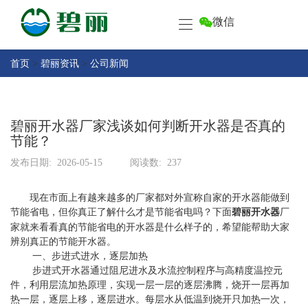
微信
首
页
产
首页
>
碧丽资讯
>
公司新闻
品
中
关
心
于
碧丽开水器厂家浅谈如何判断开水器是否真的
碧
节能？
客
丽
户
发布日期:
2026-05-15
阅读数:
237
中
售
心
现在市面上有越来越多的厂家都对外宣称自家的开水器能做到
后
节能省电，但你真正了解什么才是节能省电吗？下面
碧丽开水器
厂
服
碧
家就来看看真的节能省电的开水器是什么样子的，希望能帮助大家
务
丽
辨别真正的节能开水器。
一、步进式进水，逐层加热
资
联
步进式开水器通过阻尼进水及水流控制程序与高精度温控元
讯
系
件，利用层流加热原理，实现一层一层的逐层沸腾，烧开一层再加
热一层，逐层上移，逐层进水。每层水从低温到烧开只加热一次，
碧