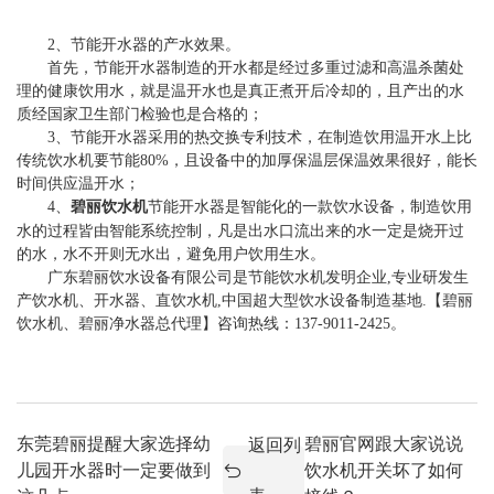
2、节能开水器的产水效果。
首先，节能开水器制造的开水都是经过多重过滤和高温杀菌处
理的健康饮用水，就是温开水也是真正煮开后冷却的，且产出的水
质经国家卫生部门检验也是合格的；
3、节能开水器采用的热交换专利技术，在制造饮用温开水上比
传统饮水机要节能80%，且设备中的加厚保温层保温效果很好，能长
时间供应温开水；
4、
碧丽饮水机
节能开水器是智能化的一款饮水设备，制造饮用
水的过程皆由智能系统控制，凡是出水口流出来的水一定是烧开过
的水，水不开则无水出，避免用户饮用生水。
广东碧丽饮水设备有限公司是节能饮水机发明企业,专业研发生
产饮水机、开水器、直饮水机,中国超大型饮水设备制造基地.【碧丽
饮水机、碧丽净水器总代理】咨询热线：137-9011-2425。
东莞碧丽提醒大家选择幼
碧丽官网跟大家说说
返回列
儿园开水器时一定要做到
饮水机开关坏了如何