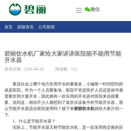
微信
首
页
产
首页
>
碧丽资讯
>
公司新闻
品
中
关
心
于
碧丽饮水机厂家给大家讲讲医院能不能用节能
碧
开水器
客
丽
户
发布日期:
2026-04-24
阅读数:
512
中
售
心
要说社会上哪个地方饮用开水的量最多，小编第一时间想到的
后
就是医院。作为一个人员聚集地，医院不管是医护人员还是病号都
服
碧
需要饮用大量开水，因此拥有一款实用的开水器对医院来说很重
务
要。说到这，相信不少人都想到了直饮水设备中的节能开水器，那
丽
么节能开水器适合医院使用吗？接下来
碧丽饮水机
就给大家介绍一
资
联
下。
讯
系
1、什么是节能开水器？
实际上，节能开水器又称节能饮水机，是一款采用热交换的应
碧