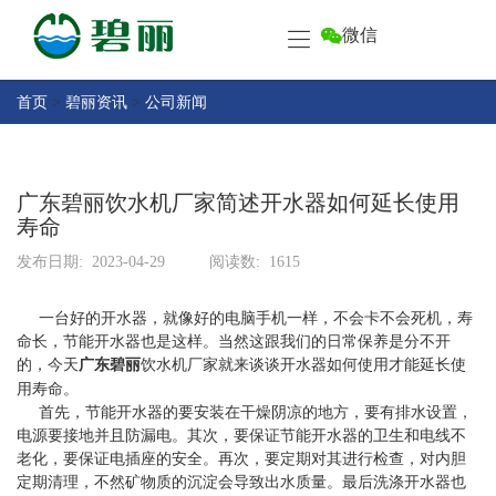
微信
首
页
产
首页
>
碧丽资讯
>
公司新闻
品
中
关
心
于
广东碧丽饮水机厂家简述开水器如何延长使用
碧
寿命
客
丽
户
发布日期:
2023-04-29
阅读数:
1615
中
售
心
一台好的开水器，就像好的电脑手机一样，不会卡不会死机，寿
后
命长，节能开水器也是这样。当然这跟我们的日常保养是分不开
服
碧
的，今天
广东碧丽
饮水机厂家就来谈谈开水器如何使用才能延长使
务
丽
用寿命。
首先，节能开水器的要安装在干燥阴凉的地方，要有排水设置，
资
联
电源要接地并且防漏电。其次，要保证节能开水器的卫生和电线不
讯
系
老化，要保证电插座的安全。再次，要定期对其进行检查，对内胆
定期清理，不然矿物质的沉淀会导致出水质量。最后洗涤开水器也
碧