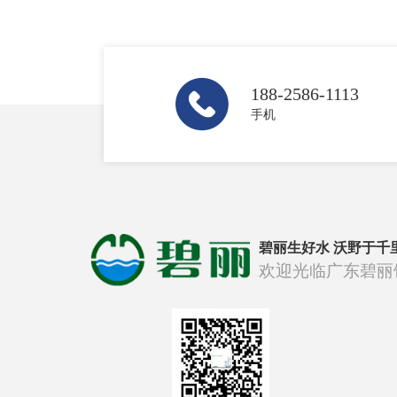
188-2586-1113
手机
碧丽生好水 沃野于千
欢迎光临广东碧丽