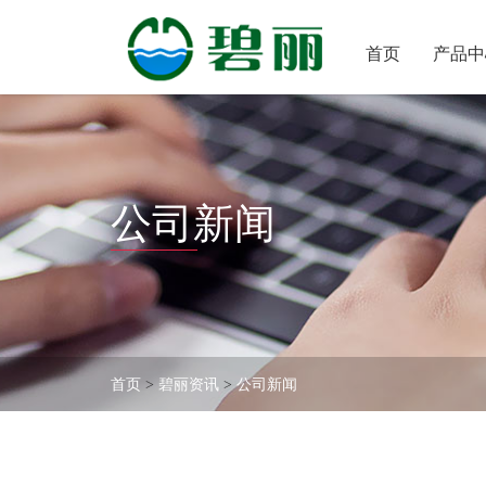
首
首页
产品中
页
产
品
中
关
心
于
公司新闻
碧
客
丽
户
中
售
心
后
服
碧
务
丽
首页
>
碧丽资讯
>
公司新闻
资
联
讯
系
碧