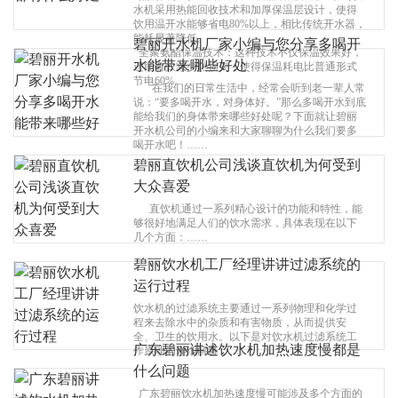
水机采用热能回收技术和加厚保温层设计，使得
丽
饮用温开水能够省电80%以上，相比传统开水器，
能耗显著降低。
碧丽开水机厂家小编与您分享多喝开
全聚氨酯保温技术：这种技术不仅保温效果好，
水能带来哪些好处
还能有效减少热损失，使得保温耗电比普通形式
节电60%。……
在我们的日常生活中，经常会听到老一辈人常
说：“要多喝开水，对身体好。”那么多喝开水到底
能给我们的身体带来哪些好处呢？下面就让碧丽
开水机公司的小编来和大家聊聊为什么我们要多
喝开水吧！……
碧丽直饮机公司浅谈直饮机为何受到
大众喜爱
直饮机通过一系列精心设计的功能和特性，能
够很好地满足人们的饮水需求，具体表现在以下
几个方面：……
碧丽饮水机工厂经理讲讲过滤系统的
运行过程
饮水机的过滤系统主要通过一系列物理和化学过
程来去除水中的杂质和有害物质，从而提供安
全、卫生的饮用水。以下是对饮水机过滤系统工
广东碧丽讲述饮水机加热速度慢都是
作原理的详细解释：……
什么问题
广东碧丽饮水机加热速度慢可能涉及多个方面的