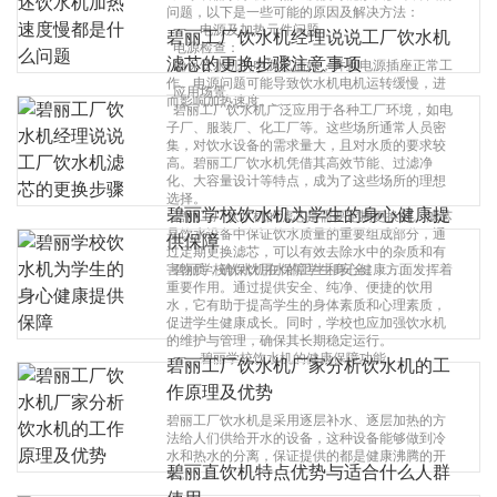
问题，以下是一些可能的原因及解决方法：
一、电源及加热元件问题
碧丽工厂饮水机经理说说工厂饮水机
电源检查：
滤芯的更换步骤注意事项
确保饮水机的电源已插好，并且电源插座正常工
作。电源问题可能导致饮水机电机运转缓慢，进
应用场景
而影响加热速度。……
碧丽工厂饮水机广泛应用于各种工厂环境，如电
子厂、服装厂、化工厂等。这些场所通常人员密
集，对饮水设备的需求量大，且对水质的要求较
高。碧丽工厂饮水机凭借其高效节能、过滤净
化、大容量设计等特点，成为了这些场所的理想
选择。
碧丽学校饮水机为学生的身心健康提
碧丽工厂饮水机的滤芯是需要定期更换的。滤芯
是饮水设备中保证饮水质量的重要组成部分，通
供保障
过定期更换滤芯，可以有效去除水中的杂质和有
害物质，确保饮用水的卫生和安全。……
碧丽学校饮水机在保障学生身心健康方面发挥着
重要作用。通过提供安全、纯净、便捷的饮用
水，它有助于提高学生的身体素质和心理素质，
促进学生健康成长。同时，学校也应加强饮水机
的维护与管理，确保其长期稳定运行。
一、碧丽学校饮水机的健康保障功能……
碧丽工厂饮水机厂家分析饮水机的工
作原理及优势
碧丽工厂饮水机是采用逐层补水、逐层加热的方
法给人们供给开水的设备，这种设备能够做到冷
水和热水的分离，保证提供的都是健康沸腾的开
碧丽直饮机特点优势与适合什么人群
水。……