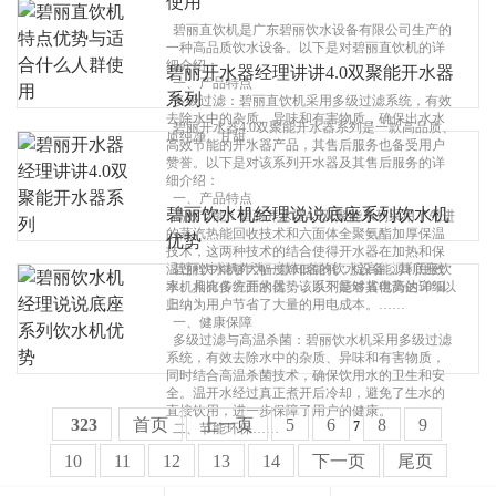
使用
碧丽直饮机是广东碧丽饮水设备有限公司生产的
一种高品质饮水设备。以下是对碧丽直饮机的详
细介绍：
碧丽开水器经理讲讲4.0双聚能开水器
一、产品特点
系列
多级过滤：碧丽直饮机采用多级过滤系统，有效
去除水中的杂质、异味和有害物质，确保出水水
碧丽开水器4.0双聚能开水器系列是一款高品质、
质纯净、甘甜。……
高效节能的开水器产品，其售后服务也备受用户
赞誉。以下是对该系列开水器及其售后服务的详
细介绍：
一、产品特点
碧丽饮水机经理说说底座系列饮水机
高效节能：碧丽开水器4.0双聚能系列采用了先进
的蒸汽热能回收技术和六面体全聚氨酯加厚保温
优势
技术，这两种技术的结合使得开水器在加热和保
温过程中能够大幅度降低能耗，提高能源利用效
碧丽饮水机作为一款知名的饮水设备，其底座饮
率。相比传统开水器，该系列能够省电高达50%以
水机具有多方面的优势，以下是对其优势的详细
上，为用户节省了大量的用电成本。……
归纳：
一、健康保障
多级过滤与高温杀菌：碧丽饮水机采用多级过滤
系统，有效去除水中的杂质、异味和有害物质，
同时结合高温杀菌技术，确保饮用水的卫生和安
全。温开水经过真正煮开后冷却，避免了生水的
直接饮用，进一步保障了用户的健康。
323
首页
上一页
5
6
8
9
7
二、节能环保……
10
11
12
13
14
下一页
尾页