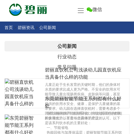
微信
首
页
产
首页
>
碧丽资讯
>
公司新闻
品
中
关
公司新闻
心
于
行业动态
碧
客
丽
常见问题
户
碧丽直饮机公司浅谈幼儿园直饮机应
中
当具备什么样的功能
售
心
儿童正处于生长发育的关键时期，他们的身体对
后
水质的要求比成人更为严格。不安全的饮用水可
服
能导致儿童出现肠胃疾病、皮肤病等问题，甚至
碧
东莞碧丽智能节能王系列都有什么好
可能影响到他们的智力发育。因此，确保幼儿园
务
提供的饮用水安全、健康，是保护儿童健康的基
丽
处
本要求。幼儿园在选择直饮机时，需要考虑多个
资
因素以确保孩子们能够安全、方便地获取到健康
东莞碧丽智能节能王系列饮水机以其出色的性能
联
的饮用水。以下是一些具体的建议：……
和多项优势，在市场上获得了广泛的认可。以下
讯
是该系列饮水机的主要好处：
系
一、节能省电
碧
热能回收与加厚保温层：碧丽智能节能王系列饮